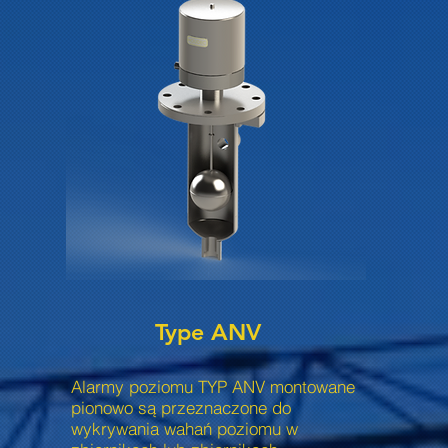
Type ANV
Alarmy poziomu TYP ANV montowane
pionowo są przeznaczone do
wykrywania wahań poziomu w