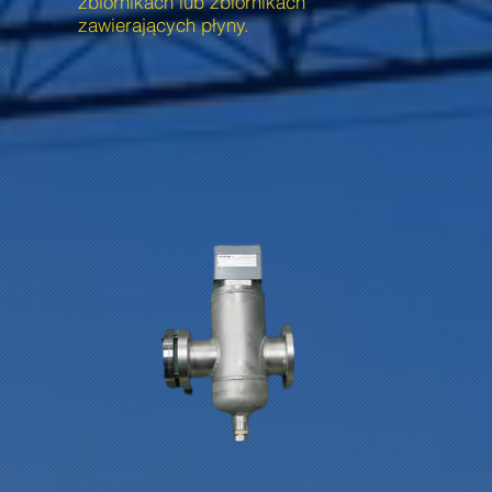
zbiornikach lub zbiornikach
zawierających płyny.