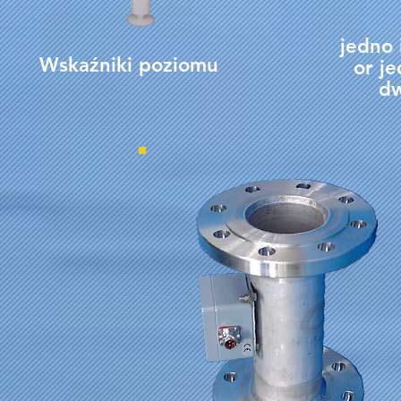
jedno
Wskaźniki poziomu
or j
d