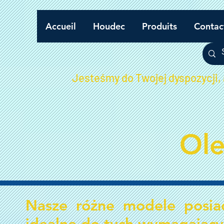
Accueil
Houdec
Produits
Contac
Jesteśmy do Twojej dyspozycji,
Ole
Nasze różne modele posia