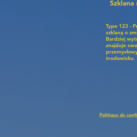
Szklana
Type 123 - P
szklaną o zm
Bardziej wytr
znajduje swo
przemysłow
środowisku.
Politique de confi