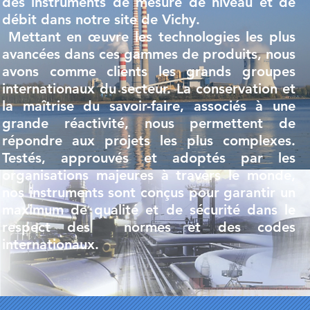
des instruments de mesure de niveau et de
débit dans notre site de Vichy.
Mettant en œuvre les technologies les plus
avancées dans ces gammes de produits, nous
avons comme clients les grands groupes
internationaux du secteur. La conservation et
la maîtrise du savoir-faire, associés à une
grande réactivité, nous permettent de
répondre aux projets les plus complexes.
Testés, approuvés et adoptés par les
organisations majeures à travers le monde,
nos instruments sont conçus pour garantir un
maximum de qualité et de sécurité dans le
respect des normes et des codes
internationaux.