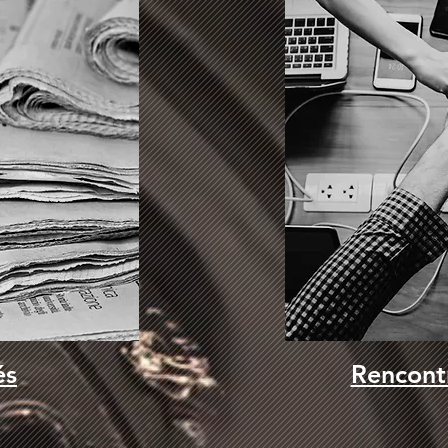
és
Rencont