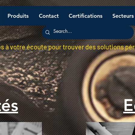
Produits
Contact
Certifications
Secteurs
à votre écoute pour trouver des solutions pé
tés
E