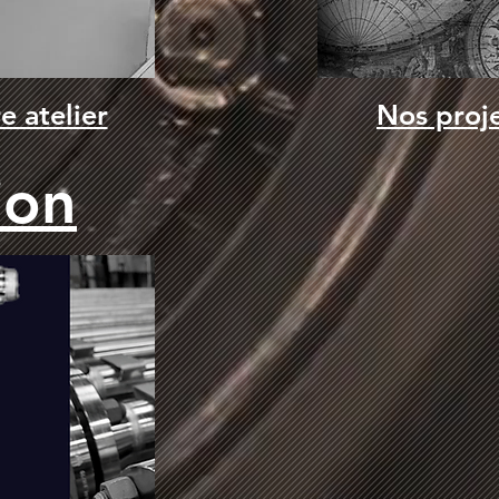
e atelier
Nos proj
ion