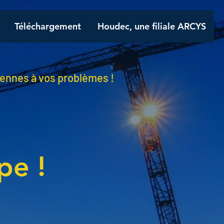
Téléchargement
Houdec, une filiale ARCYS
rennes à vos problèmes !
pe !