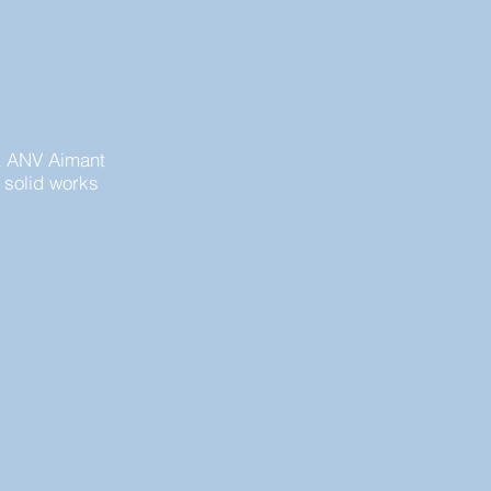
t ANV Aimant
r solid works