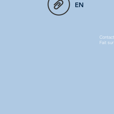
EN
Contac
Fait su