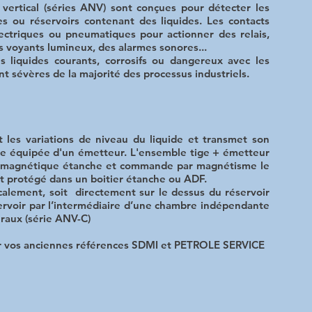
ertical (séries ANV) sont conçues pour détecter les
es ou réservoirs contenant des liquides. Les contacts
ectriques ou pneumatiques pour actionner des relais,
oyants lumineux, des alarmes sonores...
es liquides courants, corrosifs ou dangereux avec les
nt sévères de la majorité des processus industriels.
t les variations de niveau du liquide et transmet son
 équipée d'un émetteur. L'ensemble tige + émetteur
n magnétique étanche et commande par magnétisme le
t protégé dans un boitier étanche ou ADF.
lement, soit directement sur le dessus du réservoir
servoir par l’intermédiaire d’une chambre indépendante
raux (série ANV-C)
 vos anciennes références SDMI et PETROLE SERVICE