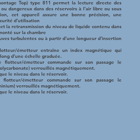
ontage Top) type 811 permet la lecture directe des
ou dangereux dans des réservoirs à l’air libre ou sous
tion, cet appareil assure une bonne précision, une
urité d’utilisation
t la retransmission du niveau de liquide contenu dans
n monté sur la chambre
 cuves turbulentes ou à partir d’une longueur d’insertion
 flotteur/émetteur entraîne un index magnétique qui
le long d’une échelle graduée.
ge flotteur/émetteur commande sur son passage le
polycarbonate) verrouillés magnétiquement.
ue le niveau dans le réservoir.
ge flotteur/émetteur commande sur son passage le
uminium) verrouillés magnétiquement.
ue le niveau dans le réservoir.