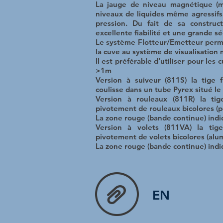
La jauge de niveau magnétique (m
niveaux de liquides même agressifs 
pression. Du fait de sa construc
excellente fiabilité et une grande séc
Le système Flotteur/Emetteur perme
la cuve au système de visualisatio
Il est préférable d’utiliser pour les
>1m
Version à suiveur (811S) la tige
coulisse dans un tube Pyrex situé 
Version à rouleaux (811R) la ti
pivotement de rouleaux bicolores (
La zone rouge (bande continue) indiq
Version à volets (811VA) la ti
pivotement de volets bicolores (al
La zone rouge (bande continue) indiq
EN