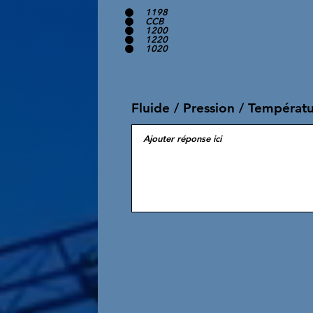
1198
CCB
1200
1220
1020
Fluide / Pression / Températ